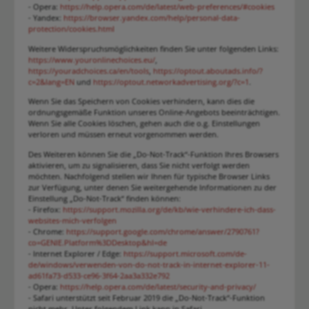
- Opera:
https://help.opera.com/de/latest/web-preferences/#cookies
- Yandex:
https://browser.yandex.com/help/personal-data-
protection/cookies.html
Weitere Widerspruchsmöglichkeiten finden Sie unter folgenden Links:
https://www.youronlinechoices.eu/
,
https://youradchoices.ca/en/tools
,
https://optout.aboutads.info/?
c=2&lang=EN
und
https://optout.networkadvertising.org/?c=1
.
Wenn Sie das Speichern von Cookies verhindern, kann dies die
ordnungsgemäße Funktion unseres Online-Angebots beeinträchtigen.
Wenn Sie alle Cookies löschen, gehen auch die o.g. Einstellungen
verloren und müssen erneut vorgenommen werden.
Des Weiteren können Sie die „Do-Not-Track“-Funktion Ihres Browsers
aktivieren, um zu signalisieren, dass Sie nicht verfolgt werden
möchten. Nachfolgend stellen wir Ihnen für typische Browser Links
zur Verfügung, unter denen Sie weitergehende Informationen zu der
Einstellung „Do-Not-Track“ finden können:
- Firefox:
https://support.mozilla.org/de/kb/wie-verhindere-ich-dass-
websites-mich-verfolgen
- Chrome:
https://support.google.com/chrome/answer/2790761?
co=GENIE.Platform%3DDesktop&hl=de
- Internet Explorer / Edge:
https://support.microsoft.com/de-
de/windows/verwenden-von-do-not-track-in-internet-explorer-11-
ad61fa73-d533-ce96-3f64-2aa3a332e792
- Opera:
https://help.opera.com/de/latest/security-and-privacy/
- Safari unterstützt seit Februar 2019 die „Do-Not-Track“-Funktion
nicht mehr. Unter folgendem Link kann in Safari