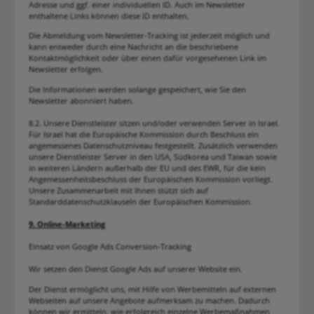
Adresse und ggf. einer individuellen ID. Auch im Newsletter
enthaltene Links können diese ID enthalten.
Die Abmeldung vom Newsletter-Tracking ist jederzeit möglich und
kann entweder durch eine Nachricht an die beschriebene
Kontaktmöglichkeit oder über einen dafür vorgesehenen Link im
Newsletter erfolgen.
Die Informationen werden solange gespeichert, wie Sie den
Newsletter abonniert haben.
8.2. Unsere Dienstleister sitzen und/oder verwenden Server in Israel.
Für Israel hat die Europäische Kommission durch Beschluss ein
angemessenes Datenschutzniveau festgestellt. Zusätzlich verwenden
unsere Dienstleister Server in den USA, Südkorea und Taiwan sowie
in weiteren Ländern außerhalb der EU und des EWR, für die kein
Angemessenheitsbeschluss der Europäischen Kommission vorliegt.
Unsere Zusammenarbeit mit Ihnen stützt sich auf
Standarddatenschutzklauseln der Europäischen Kommission.
9. Online-Marketing
Einsatz von Google Ads Conversion-Tracking
Wir setzen den Dienst Google Ads auf unserer Website ein.
Der Dienst ermöglicht uns, mit Hilfe von Werbemitteln auf externen
Webseiten auf unsere Angebote aufmerksam zu machen. Dadurch
können wir ermitteln, wie erfolgreich einzelne Werbemaßnahmen