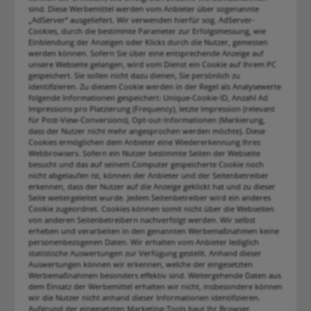
sind. Diese Werbemittel werden vom Anbieter über sogenannte
„AdServer“ ausgeliefert. Wir verwenden hierfür sog. AdServer-
Cookies, durch die bestimmte Parameter zur Erfolgsmessung, wie
Einblendung der Anzeigen oder Klicks durch die Nutzer, gemessen
werden können. Sofern Sie über eine entsprechende Anzeige auf
unsere Webseite gelangen, wird vom Dienst ein Cookie auf Ihrem PC
gespeichert. Sie sollen nicht dazu dienen, Sie persönlich zu
identifizieren. Zu diesem Cookie werden in der Regel als Analysewerte
folgende Informationen gespeichert: Unique-Cookie-ID, Anzahl Ad
Impressions pro Platzierung (Frequency), letzte Impression (relevant
für Post-View-Conversions), Opt-out-Informationen (Markierung,
dass der Nutzer nicht mehr angesprochen werden möchte). Diese
Cookies ermöglichen dem Anbieter eine Wiedererkennung Ihres
Webbrowsers. Sofern ein Nutzer bestimmte Seiten der Webseite
besucht und das auf seinem Computer gespeicherte Cookie noch
nicht abgelaufen ist, können der Anbieter und der Seitenbetreiber
erkennen, dass der Nutzer auf die Anzeige geklickt hat und zu dieser
Seite weitergeleitet wurde. Jedem Seitenbetreiber wird ein anderes
Cookie zugeordnet. Cookies können somit nicht über die Webseiten
von anderen Seitenbetreibern nachverfolgt werden. Wir selbst
erheben und verarbeiten in den genannten Werbemaßnahmen keine
personenbezogenen Daten. Wir erhalten vom Anbieter lediglich
statistische Auswertungen zur Verfügung gestellt. Anhand dieser
Auswertungen können wir erkennen, welche der eingesetzten
Werbemaßnahmen besonders effektiv sind. Weitergehende Daten aus
dem Einsatz der Werbemittel erhalten wir nicht, insbesondere können
wir die Nutzer nicht anhand dieser Informationen identifizieren.
Aufgrund der eingesetzten Marketing-Tools baut Ihr Browser