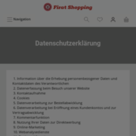
tinhalt springen
Navigation
Datenschutzerklärung
1. Information über die Erhebung personenbezogener Daten und
Kontaktdaten des Verantwortlichen
2. Datenerfassung beim Besuch unserer Website
3. Kontaktaufnahme
4. Cookies
5. Datenverarbeitung zur Bestellabwicklung
6. Datenverarbeitung bei Eröffnung eines Kundenkontos und zur
Vertragsabwicklung
7. Kommentarfunktion
8. Nutzung Ihrer Daten zur Direktwerbung
9. Online-Marketing
10. Webanalysedienste