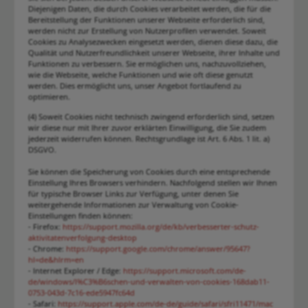
Diejenigen Daten, die durch Cookies verarbeitet werden, die für die
Bereitstellung der Funktionen unserer Webseite erforderlich sind,
werden nicht zur Erstellung von Nutzerprofilen verwendet. Soweit
Cookies zu Analysezwecken eingesetzt werden, dienen diese dazu, die
Qualität und Nutzerfreundlichkeit unserer Webseite, ihrer Inhalte und
Funktionen zu verbessern. Sie ermöglichen uns, nachzuvollziehen,
wie die Webseite, welche Funktionen und wie oft diese genutzt
werden. Dies ermöglicht uns, unser Angebot fortlaufend zu
optimieren.
(4) Soweit Cookies nicht technisch zwingend erforderlich sind, setzen
wir diese nur mit Ihrer zuvor erklärten Einwilligung, die Sie zudem
jederzeit widerrufen können. Rechtsgrundlage ist Art. 6 Abs. 1 lit. a)
DSGVO.
Sie können die Speicherung von Cookies durch eine entsprechende
Einstellung Ihres Browsers verhindern. Nachfolgend stellen wir Ihnen
für typische Browser Links zur Verfügung, unter denen Sie
weitergehende Informationen zur Verwaltung von Cookie-
Einstellungen finden können:
- Firefox:
https://support.mozilla.org/de/kb/verbesserter-schutz-
aktivitatenverfolgung-desktop
- Chrome:
https://support.google.com/chrome/answer/95647?
hl=de&hlrm=en
- Internet Explorer / Edge:
https://support.microsoft.com/de-
de/windows/l%C3%B6schen-und-verwalten-von-cookies-168dab11-
0753-043d-7c16-ede5947fc64d
- Safari:
https://support.apple.com/de-de/guide/safari/sfri11471/mac