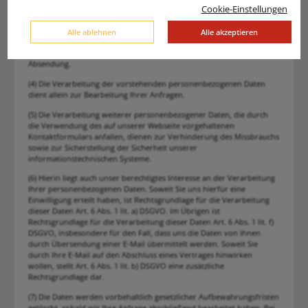
Cookie-Einstellungen
(3) Die Daten werden ausschließlich zur Beantwortung Ihrer Fragen
verwendet. Soweit dies nicht explizit in dieser Datenschutzerklärung
Alle ablehnen
Alle akzeptieren
angegeben ist, erfolgt keine Weitergabe der Daten an Dritte.
Zusätzlich erfassen wir Ihre IP-Adresse und den Zeitpunkt der
Absendung.
(4) Die Verarbeitung der vorstehenden personenbezogenen Daten
dient allein zur Bearbeitung Ihrer Anfragen.
(5) Die Verarbeitung weiterer personenbezogener Daten, die durch
die Verwendung des auf unserer Webseite vorgehaltenen
Kontaktformulars anfallen, dienen zur Verhinderung des Missbrauchs
sowie zur Sicherstellung der Sicherheit unserer
informationstechnischen Systeme.
(6) Hierin liegt auch unser berechtigtes Interesse an der Verarbeitung
Ihrer personenbezogenen Daten. Soweit Sie uns hierfür eine
Einwilligung erteilt haben, ist Rechtsgrundlage für die Verarbeitung
dieser Daten Art. 6 Abs. 1 lit. a) DSGVO. Im Übrigen ist
Rechtsgrundlage für die Verarbeitung dieser Daten Art. 6 Abs. 1 lit. f)
DSGVO, insbesondere für den Fall, dass uns die Daten von Ihnen
durch Übersendung einer E-Mail übermittelt werden. Soweit Sie
durch Ihre E-Mail auf den Abschluss eines Vertrages hinwirken
wollen, stellt Art. 6 Abs. 1 lit. b) DSGVO eine zusätzliche
Rechtsgrundlage dar.
(7) Die Daten werden vorbehaltlich gesetzlicher Aufbewahrungsfristen
gelöscht, sobald wir Ihre Anfrage abschließend bearbeitet haben. Bei