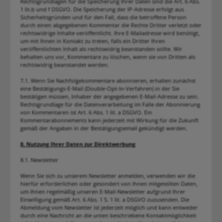
Rechtsgrundlagen für die Speicherung Ihrer Daten sind die Art. 6 Abs.
1 lit.b und f DSGVO. Die Speicherung der IP-Adresse erfolgt aus
Sicherheitsgründen und für den Fall, dass die betroffene Person
durch einen abgegebenen Kommentar die Rechte Dritter verletzt oder
rechtswidrige Inhalte veröffentlicht. Ihre E-Mailadresse wird benötigt,
um mit Ihnen in Kontakt zu treten, falls ein Dritter Ihren
veröffentlichten Inhalt als rechtswidrig beanstanden sollte. Wir
behalten uns vor, Kommentare zu löschen, wenn sie von Dritten als
rechtswidrig beanstandet werden.
7.1. Wenn Sie Nachfolgekommentare abonnieren, erhalten zunächst
eine Bestätigungs-E-Mail (Double-Opt-In-Verfahren) in der Sie
bestätigen müssen, Inhaber der angegebenen E-Mail-Adresse zu sein.
Rechtsgrundlage für die Datenverarbeitung im Falle der Abonnierung
von Kommentaren ist Art. 6 Abs. 1 lit. a DSGVO. Ein
Kommentarabonnements kann jederzeit mit Wirkung für die Zukunft
gemäß der Angaben in der Bestätigungsemail gekündigt werden.
8. Nutzung Ihrer Daten zur Direktwerbung
8.1. Newsletter
Wenn Sie sich zu unserem Newsletter anmelden, verwenden wir die
hierfür erforderlichen oder gesondert von Ihnen mitgeteilten Daten,
um Ihnen regelmäßig unseren E-Mail-Newsletter aufgrund Ihrer
Einwilligung gemäß Art. 6 Abs. 1 S. 1 lit. a DSGVO zuzusenden. Die
Abmeldung vom Newsletter ist jederzeit möglich und kann entweder
durch eine Nachricht an die unten beschriebene Kontaktmöglichkeit