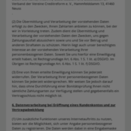
Verband der Vereine Creditreform e. V., Hammfelddamm 13, 41460
Neuss
.
(2) Die Übermittlung und Verarbeitung der vorstehenden Daten
erfolgt zu den Zwecken, Ihnen Zahlarten anbieten zu können, bei der
wir in Vorleistung treten. Zudem dient die Übermittlung und
Verarbeitung der vorstehenden Daten den Zwecken, uns gegen
Zahlungsausfall abzusichern sowie uns und Sie vor Betrug und
anderen Straftaten zu schützen. Hierin liegt auch unser berechtigtes
Interesse an der vorstehenden Verarbeitung Ihrer
personenbezogenen Daten. Soweit Sie uns hierfür eine Einwilligung
erteilt haben, ist Rechtsgrundlage Art. 6 Abs. 1 S. 1 lit. a) DSGVO. Im
Übrigen ist Rechtsgrundlage Art. 6 Abs. 1 S. 1 lit. f) DSGVO.
(3) Eine von Ihnen erteilte Einwilligung können Sie jederzeit
widerrufen. Der Verarbeitung Ihrer personenbezogenen Daten
können Sie jederzeit widersprechen. Wir weisen Sie jedoch darauf
hin, dass ohne Durchführung einer Bonitätsprüfung Ihnen nicht
sämtliche Zahlungsarten zur Verfügung stellen und gegebenenfalls ein
Vertragsschluss nicht möglich ist.
6. Datenverarbeitung bei Eröffnung eines Kundenkontos und zur
Vertragsabwicklung
(1) Um zusätzliche Funktionen unseres Internetauftritts zu nutzen,
bieten wir die Möglichkeit, sich unter Angabe personenbezogener
Daten zu registrieren. Die Daten werden dabei in eine Eingabemaske