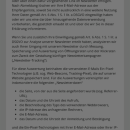
oder über einen dafür vorgesehenen Link im Newsletter erfolgen.
Nach Abmeldung löschen wir Ihre E-Mail-Adresse aus der
Empfängerliste, soweit Sie nicht ausdrücklich in eine weitere Nutzung
Ihrer Daten gemäß Art. 6 Abs. 1 S. 1 lit. a DSGVO eingewilligt haben
oder wir uns eine darüber hinausgehende Datenverwendung
vorbehalten, die gesetzlich erlaubt ist und über die wir Sie in dieser
Erklärung informieren.
Wenn Sie uns zusätzlich Ihre Einwilligung gemäß Art. 6 Abs. 1 S. 1 lit. a
DSGVO zur Analyse unserer Newsletter erteilt haben, analysieren wir
auch Ihren Umgang mit unserem Newsletter durch Messung,
Speicherung und Auswertung von Öffnungsraten und der Klickraten
zum Zweck der Gestaltung künftiger Newsletterkampagnen
(„Newsletter-Tracking“).
Für diese Auswertung beinhalten die versendeten E-Mails Ein-Pixel-
Technologien (z.B. sog. Web-Beacons, Tracking-Pixel), die auf unserer
Website gespeichert sind. Für die Auswertungen verknüpfen wir
insbesondere die folgenden „Newsletterdaten“
die Seite, von der aus die Seite angefordert wurde (sog. Referrer-
URL),
das Datum und die Uhrzeit des Aufrufs,
die Beschreibung des Typs des verwendeten Webbrowsers,
die IP-Adresse des anfragenden Rechners,
die E-Mail-Adresse,
das Datum und die Uhrzeit der Anmeldung und Bestätigung
und die Ein-Pixel-Technologien mit Ihrer E-Mail-Adresse oder Ihrer IP-