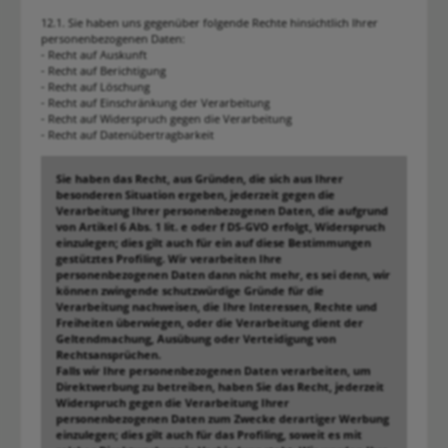
12.1. Sie haben uns gegenüber folgende Rechte hinsichtlich Ihrer
personenbezogenen Daten:
- Recht auf Auskunft
- Recht auf Berichtigung
- Recht auf Löschung
- Recht auf Einschränkung der Verarbeitung
- Recht auf Widerspruch gegen die Verarbeitung
- Recht auf Datenübertragbarkeit
Sie haben das Recht, aus Gründen, die sich aus Ihrer
besonderen Situation ergeben, jederzeit gegen die
Verarbeitung Ihrer personenbezogenen Daten, die aufgrund
von Artikel 6 Abs. 1 lit. e oder f DS-GVO erfolgt, Widerspruch
einzulegen; dies gilt auch für ein auf diese Bestimmungen
gestütztes Profiling. Wir verarbeiten Ihre
personenbezogenen Daten dann nicht mehr, es sei denn, wir
können zwingende schutzwürdige Gründe für die
Verarbeitung nachweisen, die Ihre Interessen, Rechte und
Freiheiten überwiegen, oder die Verarbeitung dient der
Geltendmachung, Ausübung oder Verteidigung von
Rechtsansprüchen.
Falls wir Ihre personenbezogenen Daten verarbeiten, um
Direktwerbung zu betreiben, haben Sie das Recht, jederzeit
Widerspruch gegen die Verarbeitung Ihrer
personenbezogenen Daten zum Zwecke derartiger Werbung
einzulegen; dies gilt auch für das Profiling, soweit es mit