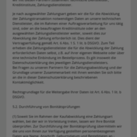
Kreditinstitute, Zahlungsdienstleister.
Je nach ausgewählter Zahlungsart geben wir die für die Abwicklung
der Zahlungstransaktion notwendigen Daten an unsere technischen
Dienstleister, die im Rahmen einer Auftragsverarbeitung für uns tätig
sind, oder an die beauftragten Kreditinstitute oder an den
ausgewählten Zahlungsdienstleister weiter, soweit dies zur
Abwicklung der Zahlung erforderlich ist. Dies dient der
Vertragserfüllung gemäß Art. 6 Abs. 1 S. 1 lit. b DSGVO. Zum Teil
erheben die Zahlungsdienstleister die für die Abwicklung der Zahlung
erforderlichen Daten selbst, z.B. auf ihrer eigenen Webseite oder über
eine technische Einbindung im Bestellprozess. Es gilt insoweit die
Datenschutzerklärung des jeweiligen Zahlungsdienstleisters.
Bei Fragen zu unseren Partnern für die Zahlungsabwicklung und der
Grundlage unserer Zusammenarbeit mit ihnen wenden Sie sich bitte
an die in dieser Datenschutzerklärung beschriebenen
Kontaktmöglichkeit.
Rechtsgrundlage für die Weitergabe Ihrer Daten ist Art. 6 Abs. 1 lit. b
DSGVO.
5.2. Durchführung von Bonitätsprüfungen
(1) Soweit Sie im Rahmen der Kaufabwicklung eine Zahlungsart
wählen, bei der wir in Vorleistung treten, lassen wir Ihre Bonität
überprüfen. Zur Durchführung der Bonitätsprüfung übermitteln wir
die uns von Ihnen zur Verfügung gestellten personenbezogenen
Daten wie Name, Anschrift, Geburtsdatum und Bestelldaten an -