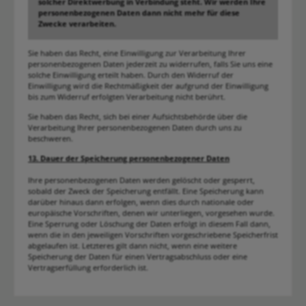
solcher Direktwerbung in Verbindung steht. Wir werden Ihre
personenbezogenen Daten dann nicht mehr für diese
Zwecke verarbeiten.
Sie haben das Recht, eine Einwilligung zur Verarbeitung Ihrer
personenbezogenen Daten jederzeit zu widerrufen, falls Sie uns eine
solche Einwilligung erteilt haben. Durch den Widerruf der
Einwilligung wird die Rechtmäßigkeit der aufgrund der Einwilligung
bis zum Widerruf erfolgten Verarbeitung nicht berührt.
Sie haben das Recht, sich bei einer Aufsichtsbehörde über die
Verarbeitung Ihrer personenbezogenen Daten durch uns zu
beschweren.
13. Dauer der Speicherung personenbezogener Daten
Ihre personenbezogenen Daten werden gelöscht oder gesperrt,
sobald der Zweck der Speicherung entfällt. Eine Speicherung kann
darüber hinaus dann erfolgen, wenn dies durch nationale oder
europäische Vorschriften, denen wir unterliegen, vorgesehen wurde.
Eine Sperrung oder Löschung der Daten erfolgt in diesem Fall dann,
wenn die in den jeweiligen Vorschriften vorgeschriebene Speicherfrist
abgelaufen ist. Letzteres gilt dann nicht, wenn eine weitere
Speicherung der Daten für einen Vertragsabschluss oder eine
Vertragserfüllung erforderlich ist.