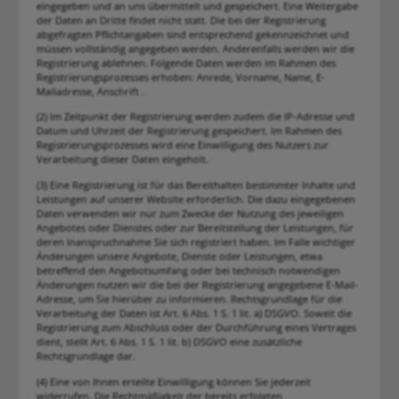
eingegeben und an uns übermittelt und gespeichert. Eine Weitergabe
der Daten an Dritte findet nicht statt. Die bei der Registrierung
abgefragten Pflichtangaben sind entsprechend gekennzeichnet und
müssen vollständig angegeben werden. Anderenfalls werden wir die
Registrierung ablehnen. Folgende Daten werden im Rahmen des
Registrierungsprozesses erhoben: Anrede, Vorname, Name, E-
Mailadresse, Anschrift .
(2) Im Zeitpunkt der Registrierung werden zudem die IP-Adresse und
Datum und Uhrzeit der Registrierung gespeichert. Im Rahmen des
Registrierungsprozesses wird eine Einwilligung des Nutzers zur
Verarbeitung dieser Daten eingeholt.
(3) Eine Registrierung ist für das Bereithalten bestimmter Inhalte und
Leistungen auf unserer Website erforderlich. Die dazu eingegebenen
Daten verwenden wir nur zum Zwecke der Nutzung des jeweiligen
Angebotes oder Dienstes oder zur Bereitstellung der Leistungen, für
deren Inanspruchnahme Sie sich registriert haben. Im Falle wichtiger
Änderungen unsere Angebote, Dienste oder Leistungen, etwa
betreffend den Angebotsumfang oder bei technisch notwendigen
Änderungen nutzen wir die bei der Registrierung angegebene E-Mail-
Adresse, um Sie hierüber zu informieren. Rechtsgrundlage für die
Verarbeitung der Daten ist Art. 6 Abs. 1 S. 1 lit. a) DSGVO. Soweit die
Registrierung zum Abschluss oder der Durchführung eines Vertrages
dient, stellt Art. 6 Abs. 1 S. 1 lit. b) DSGVO eine zusätzliche
Rechtsgrundlage dar.
(4) Eine von Ihnen erteilte Einwilligung können Sie jederzeit
widerrufen. Die Rechtmäßigkeit der bereits erfolgten