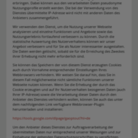
erbringen. Dabei können aus den verarbeiteten Daten pseudonyme
Nutzungsprofile erstellt werden. Die bei der Verwendung von des
Dienstes übermittelte IP-Adresse wird nicht mit anderen Daten des
Anbieters zusammengeführt.
Wir verwenden den Dienst, um die Nutzung unserer Webseite
analysieren und einzelne Funktionen und Angebote sowie das
Nutzungserlebnis fortlaufend verbessern zu können. Durch die
statistische Auswertung des Nutzerverhaltens können wir unser
Angebot verbessern und für Sie als Nutzer interessanter ausgestalten.
Die Daten werden gelöscht, sobald sie für die Erreichung des Zweckes
ihrer Erhebung nicht mehr erforderlich sind.
Sie können das Speichern der von diesem Dienst erzeugten Cookies
auch durch Vornahme entsprechender Einstellungen Ihres
Webbrowsers verhindern. Wir weisen Sie darauf hin, dass Sie in
diesem Fall möglicherweise nicht sämtliche Funktionen unserer
Webseite nutzen können. Wenn Sie die Erhebung der durch das
Cookie erzeugten und auf Ihr Nutzerverhalten bezogenen Daten (auch
Ihrer IP-Adresse) sowie die Verarbeitung dieser Daten durch den
Anbieter des Dienstes verhindern wollen, können Sie auch das unter
dem nachfolgenden Link verfügbare Webbrowser-Plugin
herunterladen und installieren:
https://tools.google.com/dlpage/gaoptout?hl=de
Um den Anbieter dieses Dienstes zur Auftragsverarbeitung der
übermittelten Daten nur entsprechend unserer Weisungen und zur
Einhaltung der geltenden Datenschutzvorschriften zu verpflichten,