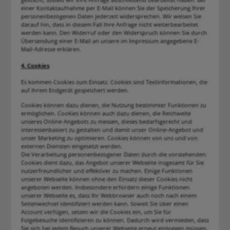
einer Kontaktaufnahme per E-Mail können Sie der Speicherung Ihrer
personenbezogenen Daten jederzeit widersprechen. Wir weisen Sie
darauf hin, dass in diesem Fall Ihre Anfrage nicht weiterbearbeitet
werden kann. Den Widerruf oder den Widerspruch können Sie durch
Übersendung einer E-Mail an unsere im Impressum angegebene E-
Mail-Adresse erklären.
4. Cookies
Es kommen Cookies zum Einsatz. Cookies sind Textinformationen, die
auf Ihrem Endgerät gespeichert werden.
Cookies können dazu dienen, die Nutzung bestimmter Funktionen zu
ermöglichen. Cookies können auch dazu dienen, die Reichweite
unseres Online-Angebots zu messen, dieses bedarfsgerecht und
interessenbasiert zu gestalten und damit unser Online-Angebot und
unser Marketing zu optimieren. Cookies können von uns und von
externen Diensten eingesetzt werden.
Die Verarbeitung personenbezogener Daten durch die vorstehenden
Cookies dient dazu, das Angebot unserer Webseite insgesamt für Sie
nutzerfreundlicher und effektiver zu machen. Einige Funktionen
unserer Webseite können ohne den Einsatz dieser Cookies nicht
angeboten werden. Insbesondere erfordern einige Funktionen
unserer Webseite es, dass Ihr Webbrowser auch noch nach einem
Seitenwechsel identifiziert werden kann. Soweit Sie über einen
Account verfügen, setzen wir die Cookies ein, um Sie für
Folgebesuche identifizieren zu können. Dadurch wird vermieden, dass
Sie sich bei jedem Besuch unserer Webseite erneut einloggen müssen.