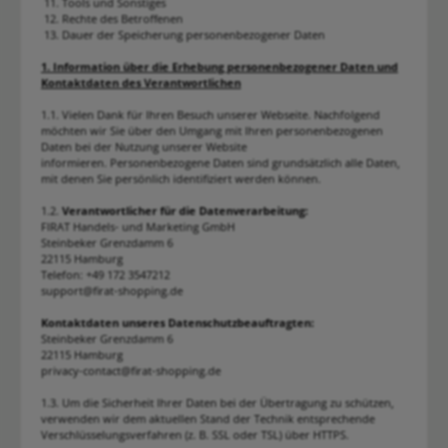
11. Tools und Sonstiges
12. Rechte des Betroffenen
13. Dauer der Speicherung personenbezogener Daten
1. Information über die Erhebung personenbezogener Daten und
Kontaktdaten des Verantwortlichen
1.1. Vielen Dank für Ihren Besuch unserer Webseite. Nachfolgend
möchten wir Sie über den Umgang mit Ihren personenbezogenen
Daten bei der Nutzung unserer Website
informieren. Personenbezogene Daten sind grundsätzlich alle Daten,
mit denen Sie persönlich identifiziert werden können.
1.2.
Verantwortlicher für die Datenverarbeitung:
FIRAT Handels- und Marketing GmbH
Steinbeker Grenzdamm 6
22115 Hamburg
Telefon: +49 172 3547212
support@firat-shopping.de
Kontaktdaten unseres Datenschutzbeauftragten:
Steinbeker Grenzdamm 6
22115 Hamburg
privacy-contact@firat-shopping.de
1.3. Um die Sicherheit Ihrer Daten bei der Übertragung zu schützen,
verwenden wir dem aktuellen Stand der Technik entsprechende
Verschlüsselungsverfahren (z. B. SSL oder TSL) über HTTPS.