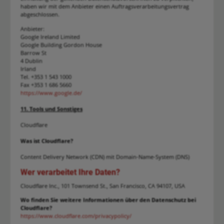
haben wir mit dem Anbieter einen Auftragsverarbeitungsvertrag
abgeschlossen.
Anbieter:
Google Ireland Limited
Google Building Gordon House
Barrow St
4 Dublin
Irland
Tel. +353 1 543 1000
Fax +353 1 686 5660
https://www.google.de/
11. Tools und Sonstiges
Cloudflare
Was ist Cloudflare?
Content Delivery Network (CDN) mit Domain-Name-System (DNS)
Wer verarbeitet Ihre Daten?
Cloudflare Inc., 101 Townsend St., San Francisco, CA 94107, USA
Wo finden Sie weitere Informationen über den Datenschutz bei
Cloudflare?
https://www.cloudflare.com/privacypolicy/