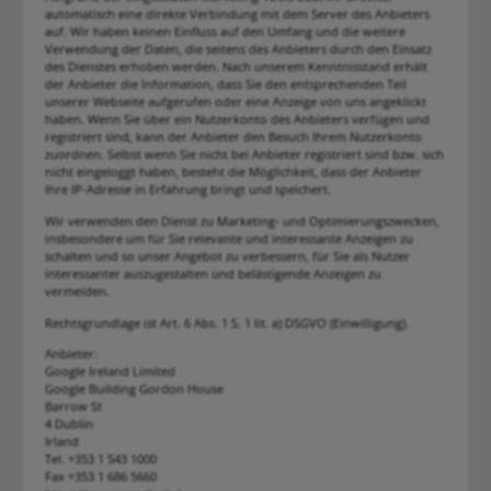
automatisch eine direkte Verbindung mit dem Server des Anbieters
auf. Wir haben keinen Einfluss auf den Umfang und die weitere
Verwendung der Daten, die seitens des Anbieters durch den Einsatz
des Dienstes erhoben werden. Nach unserem Kenntnisstand erhält
der Anbieter die Information, dass Sie den entsprechenden Teil
unserer Webseite aufgerufen oder eine Anzeige von uns angeklickt
haben. Wenn Sie über ein Nutzerkonto des Anbieters verfügen und
registriert sind, kann der Anbieter den Besuch Ihrem Nutzerkonto
zuordnen. Selbst wenn Sie nicht bei Anbieter registriert sind bzw. sich
nicht eingeloggt haben, besteht die Möglichkeit, dass der Anbieter
Ihre IP-Adresse in Erfahrung bringt und speichert.
Wir verwenden den Dienst zu Marketing- und Optimierungszwecken,
insbesondere um für Sie relevante und interessante Anzeigen zu
schalten und so unser Angebot zu verbessern, für Sie als Nutzer
interessanter auszugestalten und belästigende Anzeigen zu
vermeiden.
Rechtsgrundlage ist Art. 6 Abs. 1 S. 1 lit. a) DSGVO (Einwilligung).
Anbieter:
Google Ireland Limited
Google Building Gordon House
Barrow St
4 Dublin
Irland
Tel. +353 1 543 1000
Fax +353 1 686 5660