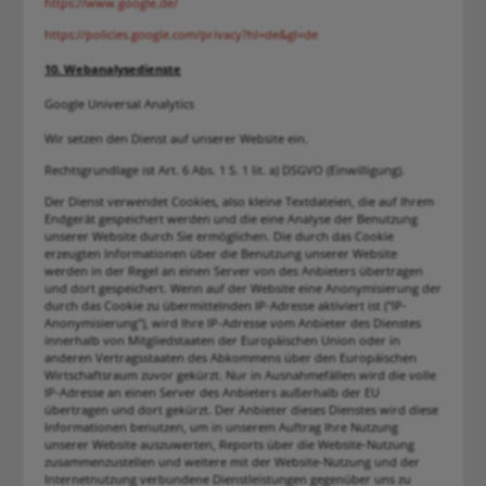
https://www.google.de/
https://policies.google.com/privacy?hl=de&gl=de
10. Webanalysedienste
Google Universal Analytics
Wir setzen den Dienst auf unserer Website ein.
Rechtsgrundlage ist Art. 6 Abs. 1 S. 1 lit. a) DSGVO (Einwilligung).
Der Dienst verwendet Cookies, also kleine Textdateien, die auf Ihrem
Endgerät gespeichert werden und die eine Analyse der Benutzung
unserer Website durch Sie ermöglichen. Die durch das Cookie
erzeugten Informationen über die Benutzung unserer Website
werden in der Regel an einen Server von des Anbieters übertragen
und dort gespeichert. Wenn auf der Website eine Anonymisierung der
durch das Cookie zu übermittelnden IP-Adresse aktiviert ist ("IP-
Anonymisierung"), wird Ihre IP-Adresse vom Anbieter des Dienstes
innerhalb von Mitgliedstaaten der Europäischen Union oder in
anderen Vertragsstaaten des Abkommens über den Europäischen
Wirtschaftsraum zuvor gekürzt. Nur in Ausnahmefällen wird die volle
IP-Adresse an einen Server des Anbieters außerhalb der EU
übertragen und dort gekürzt. Der Anbieter dieses Dienstes wird diese
Informationen benutzen, um in unserem Auftrag Ihre Nutzung
unserer Website auszuwerten, Reports über die Website-Nutzung
zusammenzustellen und weitere mit der Website-Nutzung und der
Internetnutzung verbundene Dienstleistungen gegenüber uns zu