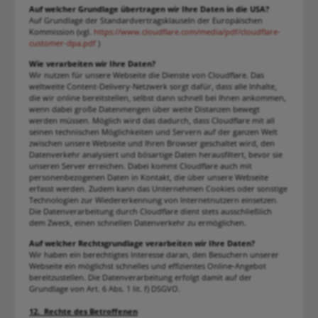
Auf welcher Grundlage übertragen wir Ihre Daten in die USA?
Auf Grundlage der Standardvertragsklauseln der Europäischen
Kommission (vgl.
https://www.cloudflare.com/media/pdf/cloudflare-
customer-dpa.pdf
)
Wie verarbeiten wir Ihre Daten?
Wir nutzen für unsere Webseite die Dienste von Cloudflare. Das
weltweite Content-Delivery-Netzwerk sorgt dafür, dass alle Inhalte,
die wir online bereitstellen, selbst dann schnell bei Ihnen ankommen,
wenn dabei große Datenmengen über weite Distanzen bewegt
werden müssen. Möglich wird das dadurch, dass Cloudflare mit all
seinen technischen Möglichkeiten und Servern auf der ganzen Welt
zwischen unsere Webseite und Ihren Browser geschaltet wird, den
Datenverkehr analysiert und bösartige Daten herausfiltert, bevor sie
unseren Server erreichen. Dabei kommt Cloudflare auch mit
personenbezogenen Daten in Kontakt, die über unsere Webseite
erfasst werden. Zudem kann das Unternehmen Cookies oder sonstige
Technologien zur Wiedererkennung von Internetnutzern einsetzen.
Die Datenverarbeitung durch Cloudflare dient stets ausschließlich
dem Zweck, einen schnellen Datenverkehr zu ermöglichen.
Auf welcher Rechtsgrundlage verarbeiten wir Ihre Daten?
Wir haben ein berechtigtes Interesse daran, den Besuchern unserer
Webseite ein möglichst schnelles und effizientes Online-Angebot
bereitzustellen. Die Datenverarbeitung erfolgt damit auf der
Grundlage von Art. 6 Abs. 1 lit. f) DSGVO.
12. Rechte des Betroffenen