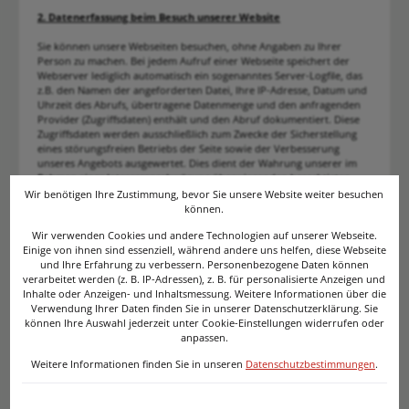
2. Datenerfassung beim Besuch unserer Website
Sie können unsere Webseiten besuchen, ohne Angaben zu Ihrer
Person zu machen. Bei jedem Aufruf einer Webseite speichert der
Webserver lediglich automatisch ein sogenanntes Server-Logfile, das
z.B. den Namen der angeforderten Datei, Ihre IP-Adresse, Datum und
Uhrzeit des Abrufs, übertragene Datenmenge und den anfragenden
Provider (Zugriffsdaten) enthält und den Abruf dokumentiert. Diese
Zugriffsdaten werden ausschließlich zum Zwecke der Sicherstellung
eines störungsfreien Betriebs der Seite sowie der Verbesserung
unseres Angebots ausgewertet. Dies dient der Wahrung unserer im
Rahmen einer Interessensabwägung überwiegenden berechtigten
Interessen an einer korrekten Darstellung unseres Angebots gemäß
Wir benötigen Ihre Zustimmung, bevor Sie unsere Website weiter besuchen
Art. 6 Abs. 1 S. 1 lit. f DSGVO.
können.
Wir verwenden Cookies und andere Technologien auf unserer Webseite.
Alle Zugriffsdaten werden spätestens sieben Tage nach Ende Ihres
Einige von ihnen sind essenziell, während andere uns helfen, diese Webseite
Seitenbesuchs gelöscht.
und Ihre Erfahrung zu verbessern. Personenbezogene Daten können
verarbeitet werden (z. B. IP-Adressen), z. B. für personalisierte Anzeigen und
3. Kontaktaufnahme
Inhalte oder Anzeigen- und Inhaltsmessung. Weitere Informationen über die
Verwendung Ihrer Daten finden Sie in unserer Datenschutzerklärung. Sie
(1) Wenn Sie mit uns per E-Mail Kontakt aufnehmen, werden die von
können Ihre Auswahl jederzeit unter Cookie-Einstellungen widerrufen oder
Ihnen an uns mit Ihrer E-Mail übermittelten personenbezogenen
anpassen.
Daten gespeichert.
Weitere Informationen finden Sie in unseren
Datenschutzbestimmungen
.
(2) Zudem halten wir auf unserer Webseite ein Kontaktformular vor,
mit dem Sie Kontakt zu uns aufnehmen können. Dabei werden die
von Ihnen in die Eingabemaske eingegebenen Daten an uns
übermittelt und gespeichert: Vorname, Name, E-Mailadresse .