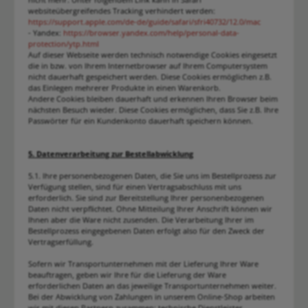
websiteübergreifendes Tracking verhindert werden:
https://support.apple.com/de-de/guide/safari/sfri40732/12.0/mac
- Yandex:
https://browser.yandex.com/help/personal-data-
protection/ytp.html
Auf dieser Webseite werden technisch notwendige Cookies eingesetzt
die in bzw. von Ihrem Internetbrowser auf Ihrem Computersystem
nicht dauerhaft gespeichert werden. Diese Cookies ermöglichen z.B.
das Einlegen mehrerer Produkte in einen Warenkorb.
Andere Cookies bleiben dauerhaft und erkennen Ihren Browser beim
nächsten Besuch wieder. Diese Cookies ermöglichen, dass Sie z.B. Ihre
Passwörter für ein Kundenkonto dauerhaft speichern können.
5. Datenverarbeitung zur Bestellabwicklung
5.1. Ihre personenbezogenen Daten, die Sie uns im Bestellprozess zur
Verfügung stellen, sind für einen Vertragsabschluss mit uns
erforderlich. Sie sind zur Bereitstellung Ihrer personenbezogenen
Daten nicht verpflichtet. Ohne Mitteilung Ihrer Anschrift können wir
Ihnen aber die Ware nicht zusenden. Die Verarbeitung Ihrer im
Bestellprozess eingegebenen Daten erfolgt also für den Zweck der
Vertragserfüllung.
Sofern wir Transportunternehmen mit der Lieferung Ihrer Ware
beauftragen, geben wir Ihre für die Lieferung der Ware
erforderlichen Daten an das jeweilige Transportunternehmen weiter.
Bei der Abwicklung von Zahlungen in unserem Online-Shop arbeiten
wir mit diesen Partnern zusammen: technische Dienstleister,