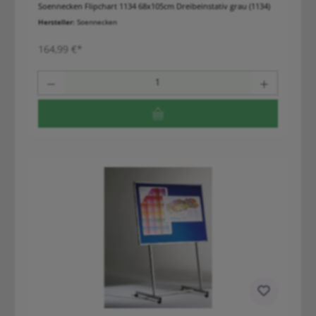
Soennecken Flipchart 1134 68x105cm Dreibeinstativ grau (1134)
Hersteller:
Soennecken
164,99 €*
Anzahl